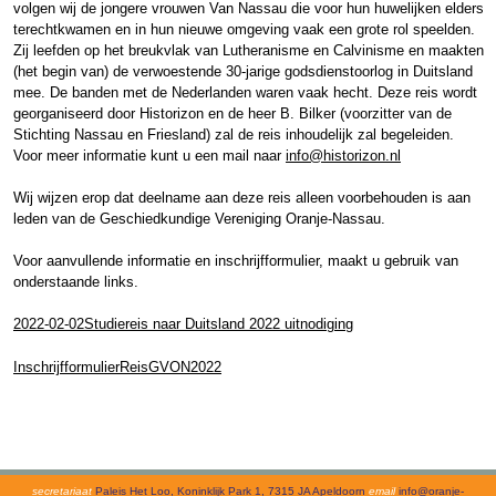
volgen wij de jongere vrouwen Van Nassau die voor hun huwelijken elders
terechtkwamen en in hun nieuwe omgeving vaak een grote rol speelden.
Zij leefden op het breukvlak van Lutheranisme en Calvinisme en maakten
(het begin van) de verwoestende 30-jarige godsdienstoorlog in Duitsland
mee. De banden met de Nederlanden waren vaak hecht. Deze reis wordt
georganiseerd door Historizon en de heer B. Bilker (voorzitter van de
Stichting Nassau en Friesland) zal de reis inhoudelijk zal begeleiden.
Voor meer informatie kunt u een mail naar
info@historizon.nl
Wij wijzen erop dat deelname aan deze reis alleen voorbehouden is aan
leden van de Geschiedkundige Vereniging Oranje-Nassau.
Voor aanvullende informatie en inschrijfformulier, maakt u gebruik van
onderstaande links.
2022-02-02Studiereis naar Duitsland 2022 uitnodiging
InschrijfformulierReisGVON2022
secretariaat
Paleis Het Loo, Koninklijk Park 1, 7315 JA Apeldoorn
email
info@oranje-