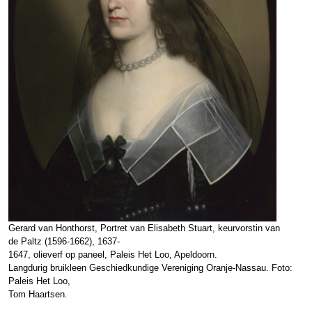
Gerard van Honthorst, Portret van Elisabeth Stuart, keurvorstin van
de Paltz (1596-1662), 1637-
1647, olieverf op paneel, Paleis Het Loo, Apeldoorn.
Langdurig bruikleen Geschiedkundige Vereniging Oranje-Nassau. Foto:
Paleis Het Loo,
Tom Haartsen.