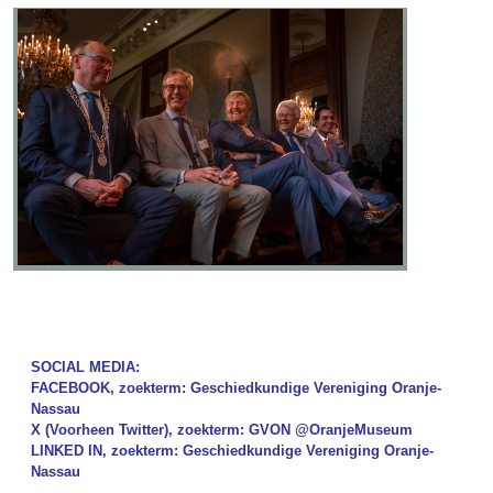
SOCIAL MEDIA:
FACEBOOK, zoekterm: Geschiedkundige Vereniging Oranje-
Nassau
X (Voorheen Twitter), zoekterm: GVON @OranjeMuseum
LINKED IN, zoekterm: Geschiedkundige Vereniging Oranje-
Nassau