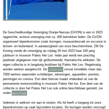
De Geschiedkundige Vereniging Oranje-Nassau (GVON) is een in 1923
opgerichte, actieve verenging met ca. 400 betrokken leden. De GVON
organiseert bijeenkomsten zoals lezingen, museumbezoek en excursie in
binnen- en buitenland. In aanwezigheid van onze beschermheer, ZM De
Koning vierde de vereniging op vrijdag 26 mei 2023 haar 100 jarig
jubileum in museum Paleis Het Loo. Ieder jaar wordt een prachtig
jaarboek uitgegeven met rijk geïllustreerde, thematische artikelen. De
eigen collectie is in langdurig bruikleen bij Paleis Het Loo. Regelmatig
worden werken aangekocht. De
collectie
omvat inmiddels meer dan
7000 werken waaronder schilderijen, tekeningen, aquarellen, prenten,
penningen en curiosa. Een deel hiervan maakt onderdeel uit van de
permanente tentoonstelling in museum Paleis Het loo. Een deel van de
collectie is door het Paleis Het Loo ook online beschikbaar gesteld, zie
onder
deze link
Iedereen is welkom om aan te sluiten. Als lid heeft u toegang tot onze
bijeenkomsten op vaak bijzondere locaties. De lezingen worden verzorgd