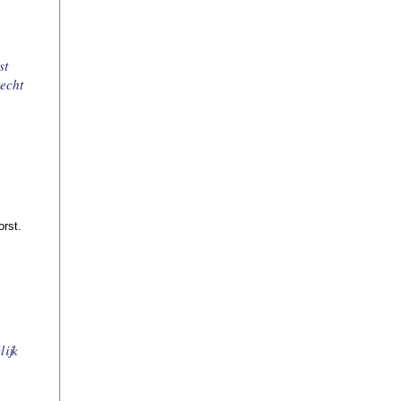
st
echt
orst.
lijk