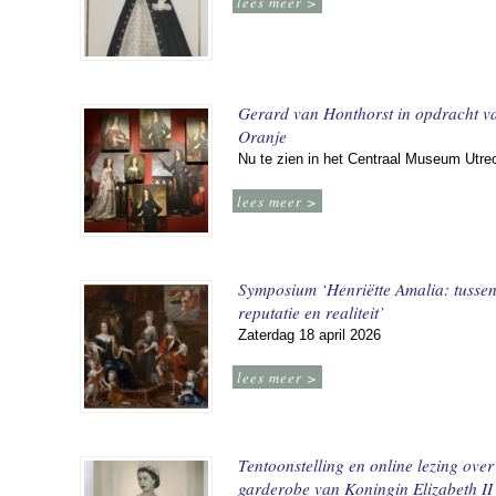
lees meer >
Gerard van Honthorst in opdracht v
Oranje
Nu te zien in het Centraal Museum Utre
lees meer >
Symposium ‘Henriëtte Amalia: tusse
reputatie en realiteit’
Zaterdag 18 april 2026
lees meer >
Tentoonstelling en online lezing over
garderobe van Koningin Elizabeth II