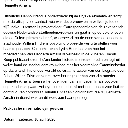
Henriëtte Amalia.
Historicus Hanno Brand is onderzoeker bij de Fryske Akademy en zorgt
met de aftrap voor context: wie was deze vrouw en in welke tijd leefde
zij? Ineke Huysman is projectleider ‘Correspondentie van de zeventiende-
eeuwse Nederlandse stadhoudersvrouwen’ en gaat in op de vele brieven
die de Duitse prinses schreef, waarmee zij na de dood van de kinderloze
stadhouder Willem III diens opvolging probeerde veilig te stellen voor
haar eigen zoon. Cultuurhistorica Lydia Boer laat zien hoe het
moederschap van Henriëtte Amalia is verbeeld in de kunsten. Jacob
Roep publiceert over de Amelander historie in diverse media en legt uit
welke band de stadhoudersvrouw had met het voormalige Camminghaslot
op dat eiland. Historicus Ronald de Graaf is auteur van een biografie over
Johan Willem Friso en vertelt over het regentschap van zijn moeder
Henriëtte Amalia, toen na het overlijden van zijn vader hij als opvolger
nog minderjarig was. Het symposium sluit af met een sonate voor fluit en
continuo van componist Johann Christian Schickhardt, die bij Henriëtte
Amalia in dienst was en dit werk aan haar opdroeg.
Praktische informatie symposium
Datum : zaterdag 18 april 2026