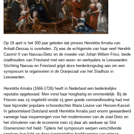
Op 18 april is het 300 jaar geleden dat prinses Henriëtte Amalia van
Anhalt-Dessau is overleden. Zij was de echtgenote van haar neef Hendrik
Casimir II van Nassau-Dietz en de moeder van Johan Willem Friso, beide
stadhouders van Friesland met een woon- en werkpaleis te Leeuwarden.
Stichting Nassau en Friesland grijpt deze herdenkingsdag aan om een
symposium te organiseren in de Oranjezaal van het Stadhuis in
Leeuwarden.
Henriëtte Amalia (1666-1726) heeft in Nederland een bedenkelijke
reputatie opgebouwd. Men vond haar hooghartig en onvriendelijk. Bij de
Friezen was zij ongeliefd omdat zij geen goede verstandhouding had met
haar bijzonder populaire schoondochter Maria Louise van Hessen-Kassel.
In geboorteland Duitsland wordt Henriëtte Amalia juist enorm gewaardeerd
vanwege haar inspanningen voor het moderniseren van de stad Dietz en
het stimuleren van de economie toen zij daar als weduwe op Slot
Oranienstein hof hield. Tijdens het symposium werpen verschillende
sprekers hun licht op deze tegenstrijdige beeldvorming van prinses