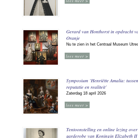
lees meer >
Gerard van Honthorst in opdracht v
Oranje
Nu te zien in het Centraal Museum Utre
lees meer >
Symposium ‘Henriëtte Amalia: tusse
reputatie en realiteit’
Zaterdag 18 april 2026
lees meer >
Tentoonstelling en online lezing over
garderobe van Koningin Elizabeth II