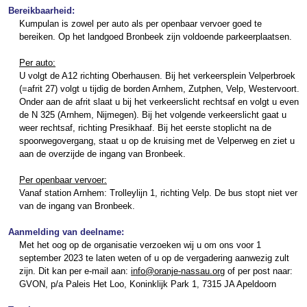
Bereikbaarheid:
Kumpulan is zowel per auto als per openbaar vervoer goed te
bereiken. Op het landgoed Bronbeek zijn voldoende parkeerplaatsen.
..
Per auto:
U volgt de A12 richting Oberhausen. Bij het verkeersplein Velperbroek
(=afrit 27) volgt u tijdig de borden Arnhem, Zutphen, Velp, Westervoort.
Onder aan de afrit slaat u bij het verkeerslicht rechtsaf en volgt u even
de N 325 (Arnhem, Nijmegen). Bij het volgende verkeerslicht gaat u
weer rechtsaf, richting Presikhaaf. Bij het eerste stoplicht na de
spoorwegovergang, staat u op de kruising met de Velperweg en ziet u
aan de overzijde de ingang van Bronbeek.
..
Per openbaar vervoer:
Vanaf station Arnhem: Trolleylijn 1, richting Velp. De bus stopt niet ver
van de ingang van Bronbeek.
Aanmelding van deelname:
Met het oog op de organisatie verzoeken wij u om ons voor 1
september 2023 te laten weten of u op de vergadering aanwezig zult
zijn. Dit kan per e-mail aan:
info@oranje-nassau.org
of per post naar:
GVON, p/a Paleis Het Loo, Koninklijk Park 1, 7315 JA Apeldoorn