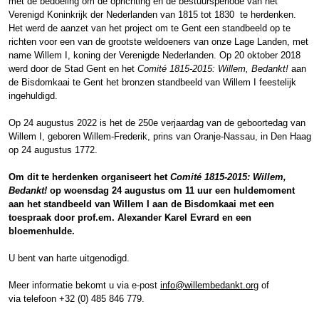
met de bedoeling om de oprichting en de bestuursperiode van het
Verenigd Koninkrijk der Nederlanden van 1815 tot 1830 te herdenken.
Het werd de aanzet van het project om te Gent een standbeeld op te
richten voor een van de grootste weldoeners van onze Lage Landen, met
name Willem I, koning der Verenigde Nederlanden. Op 20 oktober 2018
werd door de Stad Gent en het
Comité 1815-2015: Willem, Bedankt!
aan
de Bisdomkaai te Gent het bronzen standbeeld van Willem I feestelijk
ingehuldigd.
Op 24 augustus 2022 is het de 250
e
verjaardag van de geboortedag van
Willem I, geboren Willem-Frederik, prins van Oranje-Nassau, in Den Haag
op 24 augustus 1772.
Om dit te herdenken organiseert het
Comité 1815-2015: Willem,
Bedankt!
op woensdag
24 augustus om 11 uur een huldemoment
aan het standbeeld van Willem I aan de Bisdomkaai met een
toespraak door prof.em. Alexander Karel Evrard en een
bloemenhulde.
U bent van harte uitgenodigd.
Meer informatie bekomt u via e-post
info@willembedankt.org
of
via telefoon +32 (0) 485 846 779.