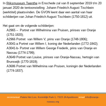
In
Rijksmuseum Twenthe
in Enschede zal van 8 september 2019 t/m 20
januari 2020 de tentoonstelling Johann Friedrich August Tischbein
(werktitel) plaatsvinden. De GVON leent daar een aantal van haar
schilderijen van Johan Friedrich August Tischbein (1750-1812) uit.
Het gaat om de volgende schilderijen:
A2965 – Portret van Wilhelmina van Pruisen, prinses van Oranje
(1751-1820);
A2966 Portret van Willem V, prins van Oranje (1748-1806);
A3041-a Portret van Willem I, koning der Nederlanden (1772-1842);
A3041-b- Portret van Willem George Frederik, prins van Oranje en
Nassau (1774-1799);
A3649 Portret van Louise, prinses van Oranje-Nassau, hertogin van
Brunswijk (1770-1819);
A3686 Portret van Wilhelmina van Pruisen, koningin der Nederlanden
(1774-1837).
secretariaat
Paleis Het Loo, Koninklijk Park 1, 7315 JA Apeldoorn
email
info@oranje-
nassau.org