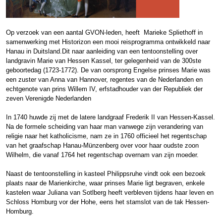
Op verzoek van een aantal GVON-leden, heeft Marieke Spliethoff in
samenwerking met Historizon een mooi reisprogramma ontwikkeld naar
Hanau in Duitsland.Dit naar aanleiding van een tentoonstelling over
landgravin Marie van Hessen Kassel, ter gelegenheid van de 300ste
geboortedag (1723-1772). De van oorsprong Engelse prinses Marie was
een zuster van Anna van Hannover, regentes van de Nederlanden en
echtgenote van prins Willem IV, erfstadhouder van der Republiek der
zeven Verenigde Nederlanden
In 1740 huwde zij met de latere landgraaf Frederik II van Hessen-Kassel.
Na de formele scheiding van haar man vanwege zijn verandering van
religie naar het katholicisme, nam ze in 1760 officieel het regentschap
van het graafschap Hanau-Münzenberg over voor haar oudste zoon
Wilhelm, die vanaf 1764 het regentschap overnam van zijn moeder.
Naast de tentoonstelling in kasteel Philippsruhe vindt ook een bezoek
plaats naar de Marienkirche, waar prinses Marie ligt begraven, enkele
kastelen waar Juliana van Sotlberg heeft verbleven tijdens haar leven en
Schloss Homburg vor der Hohe, eens het stamslot van de tak Hessen-
Homburg.