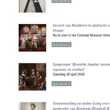
lees meer >
Gerard van Honthorst in opdracht v
Oranje
Nu te zien in het Centraal Museum Utre
lees meer >
Symposium ‘Henriëtte Amalia: tusse
reputatie en realiteit’
Zaterdag 18 april 2026
lees meer >
Tentoonstelling en online lezing over
garderobe van Koningin Elizabeth II