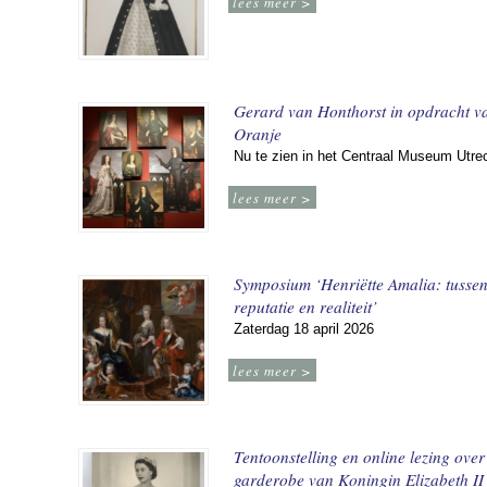
lees meer >
Gerard van Honthorst in opdracht v
Oranje
Nu te zien in het Centraal Museum Utre
lees meer >
Symposium ‘Henriëtte Amalia: tusse
reputatie en realiteit’
Zaterdag 18 april 2026
lees meer >
Tentoonstelling en online lezing over
garderobe van Koningin Elizabeth II