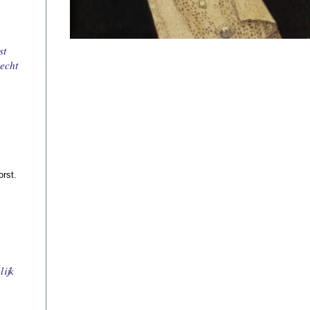
st
echt
orst.
lijk