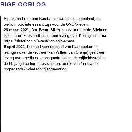
ARIGE OORLOG
Historizon heeft een tweetal nieuwe lezingen gepland, die
wellicht ook interessant zijn voor de GVON-leden;
26 maart 2021
; Dhr. Bearn Bilker (voorzitter van de Stichting
Nassau en Friesland) houdt een lezing over Koningin Emma.
https://historizon.nl/event/koningin-emma/
9 april 2021
; Femke Deen (bekend van haar boeken en
lezingen over de vrouwen van Willem van Oranje) geeft een
lezing over media en propaganda tijdens de vrijheidsstrijd in
de 80-jarige oorlog.
https://historizon.nl/event/media-en-
propaganda-in-de-tachtigjarige-oorlog/