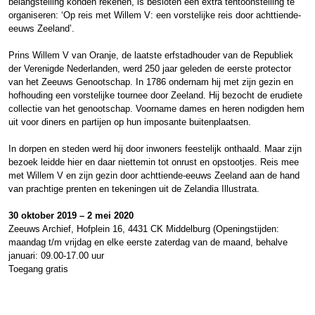
belangstelling konden rekenen, is besloten een extra tentoonstelling te
organiseren: ‘Op reis met Willem V: een vorstelijke reis door achttiende-
eeuws Zeeland’.
Prins Willem V van Oranje, de laatste erfstadhouder van de Republiek
der Verenigde Nederlanden, werd 250 jaar geleden de eerste protector
van het Zeeuws Genootschap. In 1786 ondernam hij met zijn gezin en
hofhouding een vorstelijke tournee door Zeeland. Hij bezocht de erudiete
collectie van het genootschap. Voorname dames en heren nodigden hem
uit voor diners en partijen op hun imposante buitenplaatsen.
In dorpen en steden werd hij door inwoners feestelijk onthaald. Maar zijn
bezoek leidde hier en daar niettemin tot onrust en opstootjes. Reis mee
met Willem V en zijn gezin door achttiende-eeuws Zeeland aan de hand
van prachtige prenten en tekeningen uit de Zelandia Illustrata.
30 oktober 2019 – 2 mei 2020
Zeeuws Archief, Hofplein 16, 4431 CK Middelburg (Openingstijden:
maandag t/m vrijdag en elke eerste zaterdag van de maand, behalve
januari: 09.00-17.00 uur
Toegang gratis