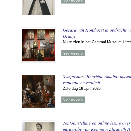
lees meer >
Gerard van Honthorst in opdracht v
Oranje
Nu te zien in het Centraal Museum Utre
lees meer >
Symposium ‘Henriëtte Amalia: tusse
reputatie en realiteit’
Zaterdag 18 april 2026
lees meer >
Tentoonstelling en online lezing over
garderobe van Koningin Elizabeth II