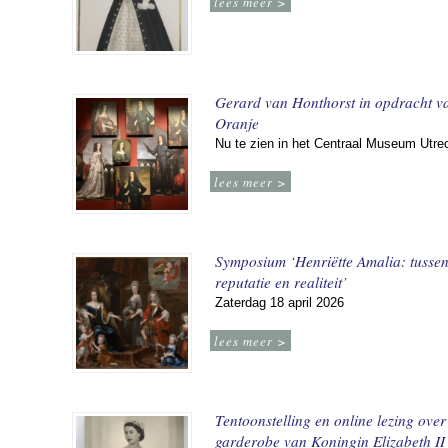
lees meer >
Gerard van Honthorst in opdracht v
Oranje
Nu te zien in het Centraal Museum Utre
lees meer >
Symposium ‘Henriëtte Amalia: tusse
reputatie en realiteit’
Zaterdag 18 april 2026
lees meer >
Tentoonstelling en online lezing over
garderobe van Koningin Elizabeth II