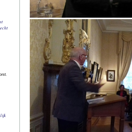
st
echt
orst.
lijk