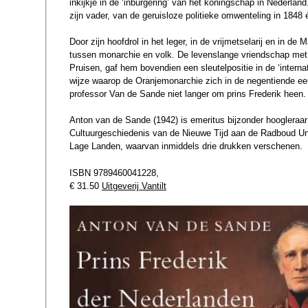
inkijkje in de ‘inburgering’ van het koningschap in Nederla
zijn vader, van de geruisloze politieke omwenteling in 1848 
Door zijn hoofdrol in het leger, in de vrijmetselarij en in 
tussen monarchie en volk. De levenslange vriendschap met 
Pruisen, gaf hem bovendien een sleutelpositie in de ‘intern
wijze waarop de Oranjemonarchie zich in de negentiende ee
professor Van de Sande niet langer om prins Frederik heen.
Anton van de Sande (1942) is emeritus bijzonder hoogleraar 
Cultuurgeschiedenis van de Nieuwe Tijd aan de Radboud Unive
Lage Landen, waarvan inmiddels drie drukken verschenen.
ISBN 9789460041228,
€ 31.50
Uitgeverij Vantilt