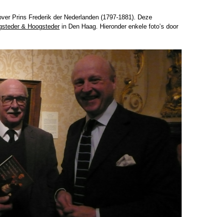
er Prins Frederik der Nederlanden (1797-1881). Deze
steder & Hoogsteder
in Den Haag. Hieronder enkele foto’s door