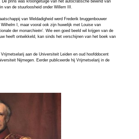
nd. De prins was kroongetuige van het autocratische bewind van
én van de stuurloosheid onder Willem III.
de Maatschappij van Weldadigheid werd Frederik bruggenbouwer
Wilhelm I, maar vooral ook zijn huwelijk met Louise van
ationale der monarchieën’. Wie een goed beeld wil krijgen van de
uw heeft ontwikkeld, kan sinds het verschijnen van het boek van
Vrijmetselarij aan de Universiteit Leiden en oud hoofddocent
rsiteit Nijmegen. Eerder publiceerde hij Vrijmetselarij in de