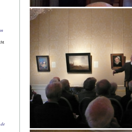
an
cht
n
 de