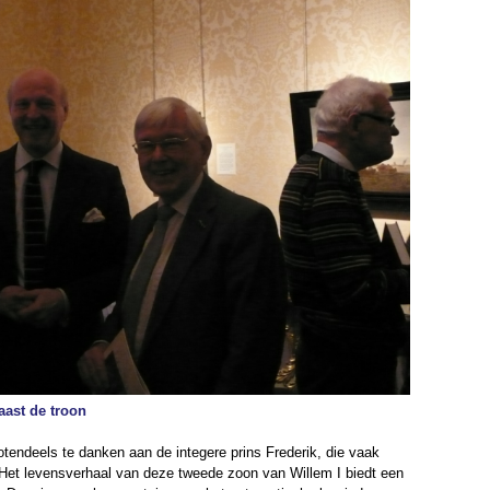
aast de troon
tendeels te danken aan de integere prins Frederik, die vaak
 Het levensverhaal van deze tweede zoon van Willem I biedt een