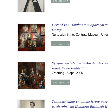
lees meer >
Gerard van Honthorst in opdracht v
Oranje
Nu te zien in het Centraal Museum Utre
lees meer >
Symposium ‘Henriëtte Amalia: tusse
reputatie en realiteit’
Zaterdag 18 april 2026
lees meer >
Tentoonstelling en online lezing over
garderobe van Koningin Elizabeth II