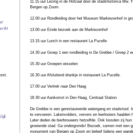
11.15 uur Lezing in de Hofzaal door de stadshistorica Mw. Yo
Bergen op Zoom.
12.00 uur Rondleiding door het Museum Markiezenhof in gr
st
echt
13.00 uur Einde bezoek aan de Markiezenhof
13.15 uur Lunch in een restaurant La Pucelle
14.30 uur Groep 1 een rondleiding in De Grebbe / Groep 2 e
15.30 uur Groepen wisselen
16.30 uur Afsluitend drankje in restaurant La Pucelle.
orst.
17.00 uur Vertrek naar Den Haag
18.30 uur Aankomst in Den Haag, Centraal Station
De Grebbe is een gerestaureerde watergang en stadsriool. 
te vervoeren. Lakenvolders, ververs en leerlooiers haalden
lijk
Later deden de bierbrouwers hetzelfde. Ook loosden zij hu
groeiende stad. Ga ondergronds! Bezoek, samen met een gid
monument van Bergen op Zoom en beleef tijdens een wande