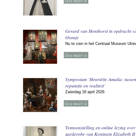
lees meer >
Gerard van Honthorst in opdracht v
Oranje
Nu te zien in het Centraal Museum Utre
lees meer >
Symposium ‘Henriëtte Amalia: tusse
reputatie en realiteit’
Zaterdag 18 april 2026
lees meer >
Tentoonstelling en online lezing over
garderobe van Koningin Elizabeth II