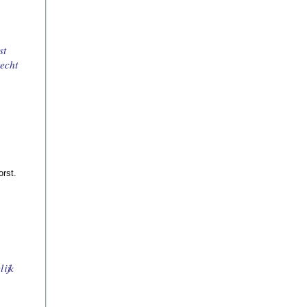
st
echt
orst.
lijk