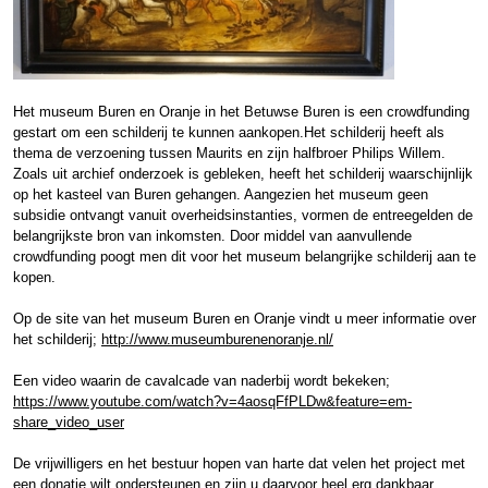
Het museum Buren en Oranje in het Betuwse Buren is een crowdfunding
gestart om een schilderij te kunnen aankopen.Het schilderij heeft als
thema de verzoening tussen Maurits en zijn halfbroer Philips Willem.
Zoals uit archief onderzoek is gebleken, heeft het schilderij waarschijnlijk
op het kasteel van Buren gehangen. Aangezien het museum geen
subsidie ontvangt vanuit overheidsinstanties, vormen de entreegelden de
belangrijkste bron van inkomsten. Door middel van aanvullende
crowdfunding poogt men dit voor het museum belangrijke schilderij aan te
kopen.
Op de site van het museum Buren en Oranje vindt u meer informatie over
het schilderij;
http://www.museumburenenoranje.nl/
Een video waarin de cavalcade van naderbij wordt bekeken;
https://www.youtube.com/watch?v=4aosqFfPLDw&feature=em-
share_video_user
De vrijwilligers en het bestuur hopen van harte dat velen het project met
een donatie wilt ondersteunen en zijn u daarvoor heel erg dankbaar.