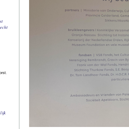
st
echt
orst.
lijk