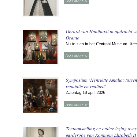
lees meer >
Gerard van Honthorst in opdracht v
Oranje
Nu te zien in het Centraal Museum Utre
lees meer >
Symposium ‘Henriëtte Amalia: tusse
reputatie en realiteit’
Zaterdag 18 april 2026
lees meer >
Tentoonstelling en online lezing over
garderobe van Koningin Elizabeth II