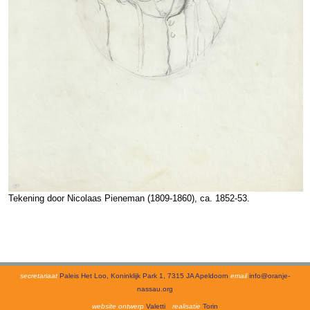
Tekening door Nicolaas Pieneman (1809-1860), ca. 1852-53.
secretariaat
Paleis Het Loo, Koninklijk Park 1, 7315 JA Apeldoorn
email
info@oranje-
nassau.org
website ontwerp
Valetti
realisatie
Torin