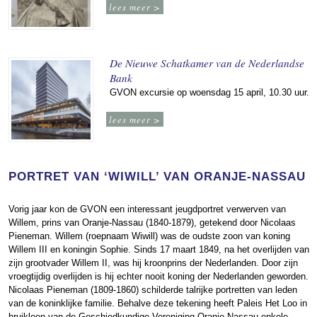
lees meer >
De Nieuwe Schatkamer van de Nederlandse
Bank
GVON excursie op woensdag 15 april, 10.30 uur.
lees meer >
PORTRET VAN ‘WIWILL’ VAN ORANJE-NASSAU
Vorig jaar kon de GVON een interessant jeugdportret verwerven van
Willem, prins van Oranje-Nassau (1840-1879), getekend door Nicolaas
Pieneman. Willem (roepnaam Wiwill) was de oudste zoon van koning
Willem III en koningin Sophie. Sinds 17 maart 1849, na het overlijden van
zijn grootvader Willem II, was hij kroonprins der Nederlanden. Door zijn
vroegtijdig overlijden is hij echter nooit koning der Nederlanden geworden.
Nicolaas Pieneman (1809-1860) schilderde talrijke portretten van leden
van de koninklijke familie. Behalve deze tekening heeft Paleis Het Loo in
bruikleen van de Geschiedkundige Vereniging Oranje-Nassau enkele