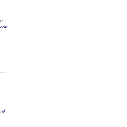
st
echt
orst.
lijk