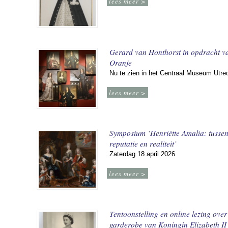
lees meer >
Gerard van Honthorst in opdracht v
Oranje
Nu te zien in het Centraal Museum Utre
lees meer >
Symposium ‘Henriëtte Amalia: tusse
reputatie en realiteit’
Zaterdag 18 april 2026
lees meer >
Tentoonstelling en online lezing over
garderobe van Koningin Elizabeth II