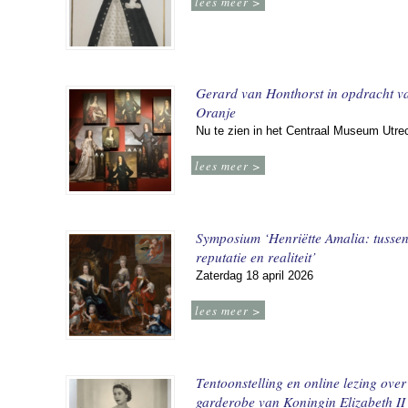
lees meer >
Gerard van Honthorst in opdracht v
Oranje
Nu te zien in het Centraal Museum Utre
lees meer >
Symposium ‘Henriëtte Amalia: tusse
reputatie en realiteit’
Zaterdag 18 april 2026
lees meer >
Tentoonstelling en online lezing over
garderobe van Koningin Elizabeth II