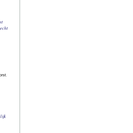
st
echt
orst.
lijk