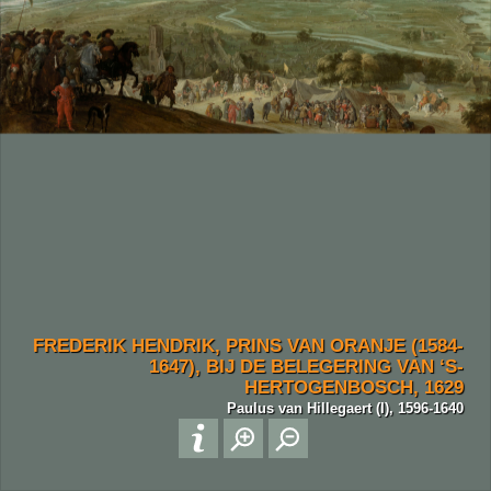
FREDERIK HENDRIK, PRINS VAN ORANJE (1584-
1647), BIJ DE BELEGERING VAN ‘S-
HERTOGENBOSCH, 1629
Paulus van Hillegaert (I), 1596-1640