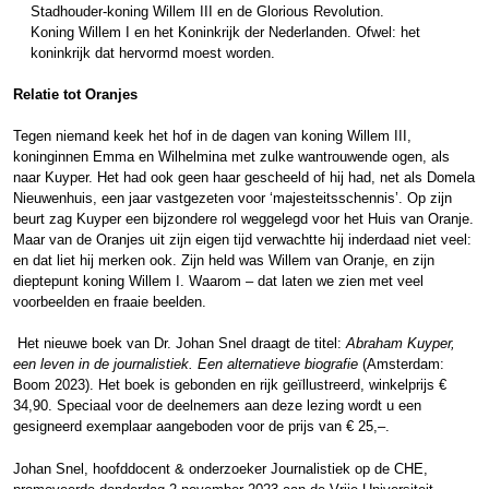
Stadhouder-koning Willem III en de Glorious Revolution.
Koning Willem I en het Koninkrijk der Nederlanden. Ofwel: het
koninkrijk dat hervormd moest worden.
Relatie tot Oranjes
Tegen niemand keek het hof in de dagen van koning Willem III,
koninginnen Emma en Wilhelmina met zulke wantrouwende ogen, als
naar Kuyper. Het had ook geen haar gescheeld of hij had, net als Domela
Nieuwenhuis, een jaar vastgezeten voor ‘majesteitsschennis’. Op zijn
beurt zag Kuyper een bijzondere rol weggelegd voor het Huis van Oranje.
Maar van de Oranjes uit zijn eigen tijd verwachtte hij inderdaad niet veel:
en dat liet hij merken ook. Zijn held was Willem van Oranje, en zijn
dieptepunt koning Willem I. Waarom – dat laten we zien met veel
voorbeelden en fraaie beelden.
Het nieuwe boek van Dr. Johan Snel draagt de titel:
Abraham Kuyper,
een leven in de journalistiek. Een alternatieve biografie
(Amsterdam:
Boom 2023). Het boek is gebonden en rijk geïllustreerd, winkelprijs €
34,90. Speciaal voor de deelnemers aan deze lezing wordt u een
gesigneerd exemplaar aangeboden voor de prijs van € 25,–.
Johan Snel, hoofddocent & onderzoeker Journalistiek op de CHE,