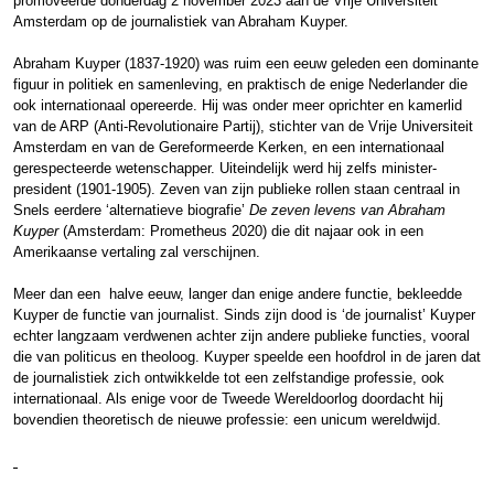
promoveerde donderdag 2 november 2023 aan de Vrije Universiteit
Amsterdam op de journalistiek van Abraham Kuyper.
Abraham Kuyper (1837-1920) was ruim een eeuw geleden een dominante
figuur in politiek en samenleving, en praktisch de enige Nederlander die
ook internationaal opereerde. Hij was onder meer oprichter en kamerlid
van de ARP (Anti-Revolutionaire Partij), stichter van de Vrije Universiteit
Amsterdam en van de Gereformeerde Kerken, en een internationaal
gerespecteerde wetenschapper. Uiteindelijk werd hij zelfs minister-
president (1901-1905). Zeven van zijn publieke rollen staan centraal in
Snels eerdere ‘alternatieve biografie’
De zeven levens van Abraham
Kuyper
(Amsterdam: Prometheus 2020) die dit najaar ook in een
Amerikaanse vertaling zal verschijnen.
Meer dan een halve eeuw, langer dan enige andere functie, bekleedde
Kuyper de functie van journalist. Sinds zijn dood is ‘de journalist’ Kuyper
echter langzaam verdwenen achter zijn andere publieke functies, vooral
die van politicus en theoloog. Kuyper speelde een hoofdrol in de jaren dat
de journalistiek zich ontwikkelde tot een zelfstandige professie, ook
internationaal. Als enige voor de Tweede Wereldoorlog doordacht hij
bovendien theoretisch de nieuwe professie: een unicum wereldwijd.